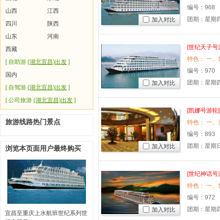
编号：
968
山西
江西
团期：星期
加入对比
四川
陕西
山东
河南
[世纪天子号
西藏
特色： 一、
[ 自助游
(湖北宜昌)出发
]
编号：
970
国内
团期：星期
加入对比
[ 自驾游
(湖北宜昌)出发
]
[ 公司旅游
(湖北宜昌)出发
]
[凯娜号游轮]
旅游线路热门景点
特色： 一、
编号：
893
团期：星期
加入对比
浏览本页面用户最终购买
[世纪神话号
特色： 一、
编号：
972
团期：星期
加入对比
宜昌至重庆上水航班世纪系列世