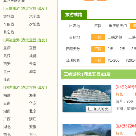
其它三峡游轮
[ 三峡旅游
(湖北宜昌)出发
]
旅游线路
游轮线
汽车线
车船线
夕阳线
出发地：
不限
重庆朝天门
其它线
目的地：
不限
三峡游轮
三峡
[ 周边旅游
(湖北宜昌)出发
]
重庆
宜昌
行程天数：
不限
1天
2天
3
武汉
成都
出现预算：
不限
¥1-200
¥201-
西安
云南
贵州
湖南
三峡游轮
(湖北宜昌)出发
江西
[世纪之星号
[ 国内旅游
(湖北宜昌)出发
]
特色： 一、
福建
海南
编号：
966
云南
华东
团期：星期
加入对比
湖南
北京
广西
浙江
[世纪钻石游
湖北
安徽
特色： 一、
西北
东北