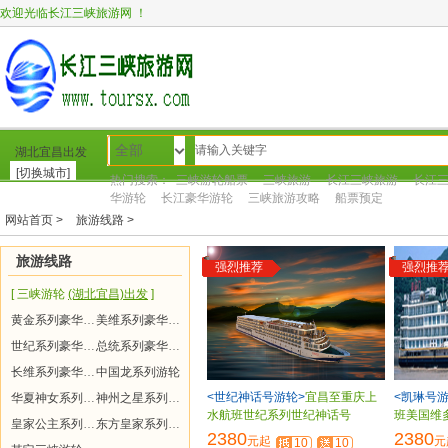
欢迎光临长江三峡旅游网 ！
全部
湖北宜昌出发
[切换城市]
热门搜索：
三峡游轮船票
三峡旅游
长江三峡旅游
长江
华游轮
长江豪华游轮
三峡旅游攻略
船票预定
网站首页 >
旅游线路 >
网站首页
转到新网站
三峡游轮
三峡旅游
周
旅游线路
强烈推荐
强烈推
[ 三峡游轮
(湖北宜昌)出发
]
黄金系列豪华游轮
美维系列豪华游轮
世纪系列豪华游轮
总统系列豪华游轮
长维系列豪华游轮
中国龙系列游轮
<世纪神话号游轮>
宜昌至重庆上
<凯琳号游
华夏神女系列游轮
神州之星系列游轮
水航班世纪系列世纪神话号
班美国维
皇家公主系列游轮
东方皇家系列游轮
2380
2380
元起
元
10
10