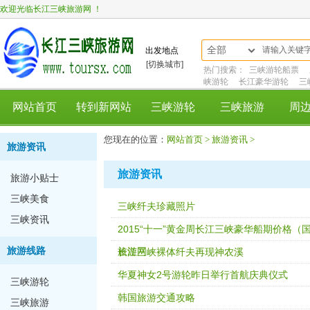
欢迎光临长江三峡旅游网 ！
全部
出发地点
[切换城市]
热门搜索：
三峡游轮船票
峡游轮
长江豪华游轮
三
网站首页
转到新网站
三峡游轮
三峡旅游
周
您现在的位置：
网站首页 >
旅游资讯 >
旅游资讯
旅游资讯
旅游小贴士
三峡美食
三峡纤夫珍藏照片
三峡资讯
2015“十一”黄金周长江三峡豪华船期价格（
旅游线路
旅游网
长江三峡裸体纤夫再现神农溪
华夏神女2号游轮昨日举行首航庆典仪式
三峡游轮
韩国旅游交通攻略
三峡旅游