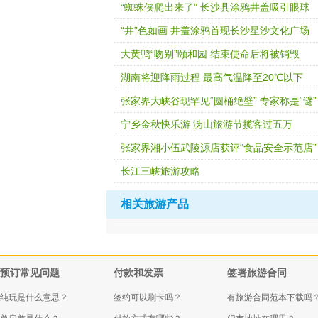
“蜘蛛侠爬出来了” 长沙县涂鸦井盖吸引眼球
“井”色如画 井盖涂鸦首现长沙星沙文化广场
大黄鸭“吻别”颐和园 结束使命后将被销毁
湖南将迎降雨过程 最高气温降至20℃以下
张家界大峡谷现罕见“圆桶绝壁” 专家称是“谜”
宁乡金秋快乐游 沩山旅游节揽客过五万
张家界湘小伍武陵源店获评“食品安全示范店”
长江三峡旅游攻略
相关旅游产品
预订常见问题
付款和发票
签署旅游合同
纯玩是什么意思？
签约可以刷卡吗？
有旅游合同范本下载吗