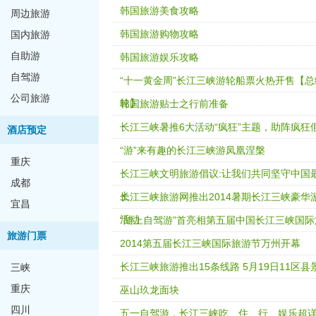
韩国旅游美食攻略
周边旅游
韩国旅游购物攻略
国内旅游
自助游
韩国旅游娱乐攻略
自驾游
“十一黄金周”长江三峡游轮船票火热开售【
公司旅游
轮】
韩国旅游贴士之行前准备
长江三峡暑推6大活动“疯狂”主题，助阵疯狂
酒店预定
“游”来有趣的长江三峡游凤凰涅槃
重庆
长江三峡文明旅游倡议:让我们共同坚守中国
成都
土
长江三峡旅游网推出2014暑期长江三峡豪华
宜昌
活动
“陆上自驾游”首亮相第五届中国长江三峡国
旅游门票
2014第五届长江三峡国际旅游节万州开幕
长江三峡旅游推出15条线路 5月19日11区县
三峡
重庆
巫山玖龙面块
四川
五一自驾游，长江三峡吃、住、行、娱乐超