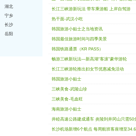
湖北
长江三峡游新玩法 带车乘游船 上岸自驾游
宁乡
热干面-武汉小吃
长沙
韩国旅游小贴士之当地资讯
岳阳
韩国最佳旅游时间与四季美景
韩国铁路通票（KR PASS）
畅游三峡新玩法—新高湖“客滚”豪华游轮
长江三峡游轮推出妇女节优惠减免活动
韩国旅游小贴士
三峡美食-武陵山珍
三峡美食-毛血旺
海南旅游小贴士
井睦高速公路建成通车 炎陵到井冈山只需50
长沙机场新增6个航点 每周航班客座增至34.