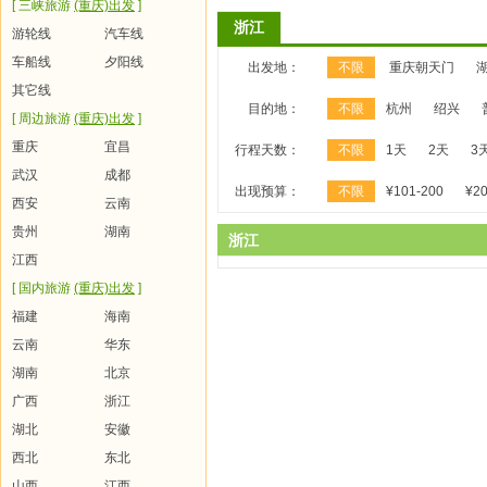
[ 三峡旅游
(重庆)出发
]
浙江
游轮线
汽车线
车船线
夕阳线
出发地：
不限
重庆朝天门
其它线
目的地：
不限
杭州
绍兴
[ 周边旅游
(重庆)出发
]
重庆
宜昌
行程天数：
不限
1天
2天
3
武汉
成都
出现预算：
不限
¥101-200
¥20
西安
云南
贵州
湖南
浙江
江西
[ 国内旅游
(重庆)出发
]
福建
海南
云南
华东
湖南
北京
广西
浙江
湖北
安徽
西北
东北
山西
江西