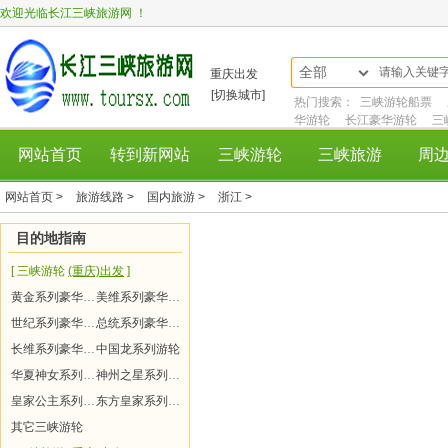
欢迎光临长江三峡旅游网 ！
全部
重庆出发
[切换城市]
热门搜索：
三峡游轮船票
华游轮
长江豪华游轮
三
网站首页
转到新网站
三峡游轮
三峡旅游
周
网站首页 >
旅游线路 >
国内旅游 >
浙江 >
目的地指南
[ 三峡游轮
(重庆)出发
]
黄金系列豪华游轮
美维系列豪华游轮
世纪系列豪华游轮
总统系列豪华游轮
长维系列豪华游轮
中国龙系列游轮
华夏神女系列游轮
神州之星系列游轮
皇家公主系列游轮
东方皇家系列游轮
其它三峡游轮