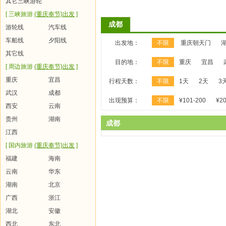
其它三峡游轮
[ 三峡旅游
(重庆奉节)出发
]
成都
游轮线
汽车线
车船线
夕阳线
出发地：
不限
重庆朝天门
其它线
目的地：
不限
重庆
宜昌
[ 周边旅游
(重庆奉节)出发
]
重庆
宜昌
行程天数：
不限
1天
2天
3
武汉
成都
出现预算：
不限
¥101-200
¥20
西安
云南
贵州
湖南
成都
江西
[ 国内旅游
(重庆奉节)出发
]
福建
海南
云南
华东
湖南
北京
广西
浙江
湖北
安徽
西北
东北