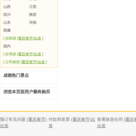
山西
江西
四川
陕西
山东
河南
西藏
[ 自助游
(重庆奉节)出发
]
国内
[ 自驾游
(重庆奉节)出发
]
[ 公司旅游
(重庆奉节)出发
]
成都热门景点
浏览本页面用户最终购买
预订常见问题
(重庆奉节)
付款和发票
(重庆奉节)出
签署旅游合同
(重庆
出发
发
出发