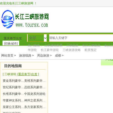
欢迎光临长江三峡旅游网 ！
全部
重庆奉节出发
[切换城市]
热门搜索：
三峡游轮船票
三峡旅游
长江三峡旅游
长江
华游轮
长江豪华游轮
三峡旅游攻略
船票预定
网站首页 >
旅游线路 >
周边旅游 >
成都 >
网站首页
转到新网站
三峡游轮
三峡旅游
周
目的地指南
[ 三峡游轮
(重庆奉节)出发
]
黄金系列豪华游轮
美维系列豪华游轮
世纪系列豪华游轮
总统系列豪华游轮
长维系列豪华游轮
中国龙系列游轮
华夏神女系列游轮
神州之星系列游轮
皇家公主系列游轮
东方皇家系列游轮