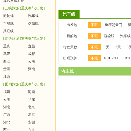
其它三峡游轮
[ 三峡旅游
(重庆奉节)出发
]
汽车线
游轮线
汽车线
车船线
夕阳线
出发地：
不限
重庆朝天门
其它线
目的地：
不限
游轮线
汽车线
[ 周边旅游
(重庆奉节)出发
]
重庆
宜昌
行程天数：
不限
1天
2天
3
武汉
成都
出现预算：
不限
¥101-200
¥20
西安
云南
贵州
湖南
汽车线
江西
[ 国内旅游
(重庆奉节)出发
]
福建
海南
云南
华东
湖南
北京
广西
浙江
湖北
安徽
西北
东北