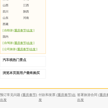
山西
江西
四川
陕西
山东
河南
西藏
[ 自助游
(重庆奉节)出发
]
国内
[ 自驾游
(重庆奉节)出发
]
[ 公司旅游
(重庆奉节)出发
]
汽车线热门景点
浏览本页面用户最终购买
预订常见问题
(重庆奉节)
付款和发票
(重庆奉节)出
签署旅游合同
(重庆
出发
发
出发