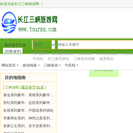
欢迎光临长江三峡旅游网 ！
全部
重庆奉节出发
[切换城市]
热门搜索：
三峡游轮船票
三峡旅游
长江三峡旅游
长江
华游轮
长江豪华游轮
三峡旅游攻略
船票预定
网站首页 >
旅游线路 >
三峡旅游 >
汽车线 >
网站首页
转到新网站
三峡游轮
三峡旅游
周
目的地指南
[ 三峡游轮
(重庆奉节)出发
]
黄金系列豪华游轮
美维系列豪华游轮
世纪系列豪华游轮
总统系列豪华游轮
长维系列豪华游轮
中国龙系列游轮
华夏神女系列游轮
神州之星系列游轮
皇家公主系列游轮
东方皇家系列游轮