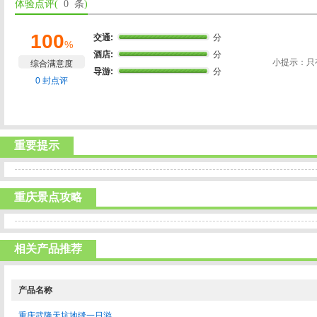
体验点评(
0 条
)
100
交通:
分
%
酒店:
分
小提示：只
综合满意度
导游:
分
0 封点评
重要提示
重庆景点攻略
相关产品推荐
产品名称
重庆武隆天坑地缝一日游