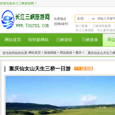
欢迎光临长江三峡旅游网 ！
全部
出发地点
[切换城市]
热门搜索：
三峡游轮船票
长江三峡游轮
长江豪华游
网站首页
转到新网站
三峡游轮
三峡旅游
周
网站首页 >
旅游线路 >
周边旅游 >
重庆 >
您当前所处的位置：
重庆仙女山天生三
重庆仙女山天生三桥一日游