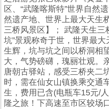
区、“武隆喀斯特”世界自然
然遗产地、世界上最大天生桥
三桥风景区】； 武隆天生三
坑”景观称奇于世，世界最大
生辉，坑与坑之间以桥洞相
大，气势磅礴，瑰丽壮观。亲
唐朝古驿站，感受三桥夹二坑
时，需在仙女山镇换乘交通车
生，费用已含(电瓶车15元
隆之旅！下高速至市区较场