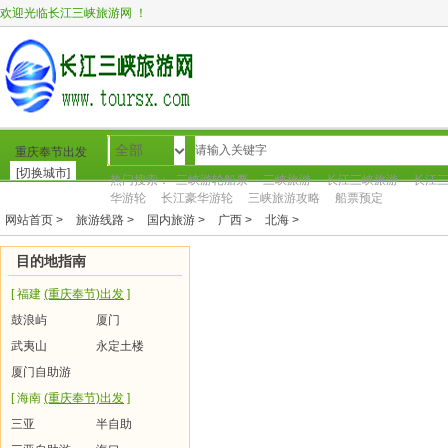
欢迎光临长江三峡旅游网 ！
全部
重庆奉节出发
[切换城市]
热门搜索：
三峡游轮船票
三峡旅游
长江三峡旅游
长江
华游轮
长江豪华游轮
三峡旅游攻略
船票预定
网站首页 >
旅游线路 >
国内旅游 >
广西 >
北海 >
网站首页
转到新网站
三峡游轮
三峡旅游
周
目的地指南
[ 福建
(重庆奉节)出发
]
鼓浪屿
厦门
武夷山
永定土楼
厦门自助游
[ 海南
(重庆奉节)出发
]
三亚
半自助