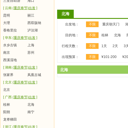
三亚自助游
海口
[ 云南
(重庆奉节)出发
]
北海
昆明
丽江
大理
西双版纳
出发地：
不限
重庆朝天门
香格里拉
泸沽湖
目的地：
不限
桂林
北海
[ 华东
(重庆奉节)出发
]
水乡古镇
上海
行程天数：
不限
1天
2天
3
南京
苏州
出现预算：
不限
¥101-200
¥20
西溪湿地
[ 湖南
(重庆奉节)出发
]
北海
张家界
凤凰古城
[ 北京
(重庆奉节)出发
]
北京
[ 广西
(重庆奉节)出发
]
桂林
北海
阳朔
南宁
龙脊梯田
[ 浙江
(重庆奉节)出发
]