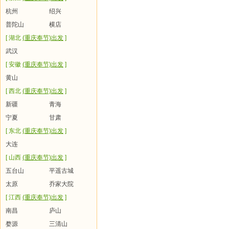
杭州
绍兴
普陀山
横店
[ 湖北
(重庆奉节)出发
]
武汉
[ 安徽
(重庆奉节)出发
]
黄山
[ 西北
(重庆奉节)出发
]
新疆
青海
宁夏
甘肃
[ 东北
(重庆奉节)出发
]
大连
[ 山西
(重庆奉节)出发
]
五台山
平遥古城
太原
乔家大院
[ 江西
(重庆奉节)出发
]
南昌
庐山
婺源
三清山