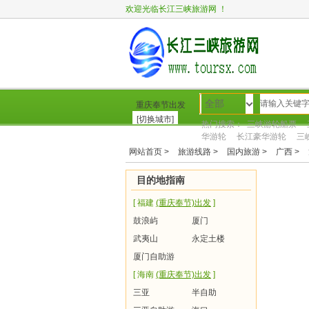
欢迎光临长江三峡旅游网 ！
全部
重庆奉节出发
[切换城市]
热门搜索：
三峡游轮船票
华游轮
长江豪华游轮
三
网站首页 >
旅游线路 >
国内旅游 >
广西 >
网站首页
转到新网站
三峡游
目的地指南
[ 福建
(重庆奉节)出发
]
鼓浪屿
厦门
武夷山
永定土楼
厦门自助游
[ 海南
(重庆奉节)出发
]
三亚
半自助