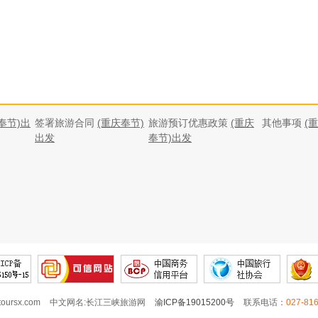
奉节)出
签署旅游合同
(重庆奉节)
旅游预订优惠政策
(重庆
其他事项
(
出发
奉节)出发
.toursx.com
中文网名:长江三峡旅游网
渝ICP备19015200号
联系电话：
027-81