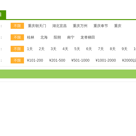
田
：
不限
重庆朝天门
湖北宜昌
重庆万州
重庆奉节
重庆
：
不限
桂林
北海
阳朔
南宁
龙脊梯田
：
不限
1天
2天
3天
4天
5天
6天
7天
8天
9天
：
不限
¥101-200
¥201-500
¥501-1000
¥1001-2000
¥2000