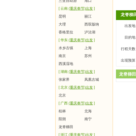
三亚自助游
海口
[ 云南
(重庆奉节)出发
]
龙脊梯
昆明
丽江
大理
西双版纳
出发地
香格里拉
泸沽湖
目的地
[ 华东
(重庆奉节)出发
]
水乡古镇
上海
行程天数
南京
苏州
出现预算
西溪湿地
[ 湖南
(重庆奉节)出发
]
龙脊梯田
张家界
凤凰古城
[ 北京
(重庆奉节)出发
]
北京
[ 广西
(重庆奉节)出发
]
桂林
北海
阳朔
南宁
龙脊梯田
[ 浙江
(重庆奉节)出发
]