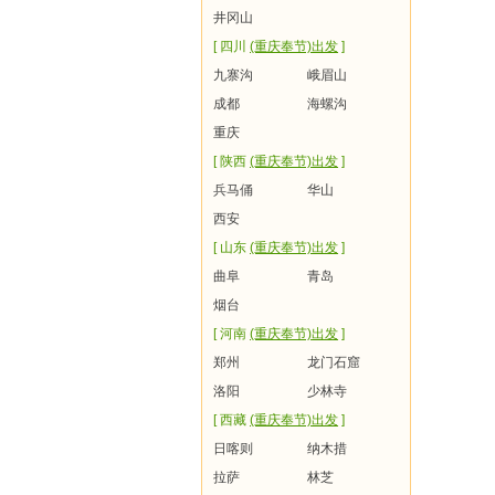
井冈山
[ 四川
(重庆奉节)出发
]
九寨沟
峨眉山
成都
海螺沟
重庆
[ 陕西
(重庆奉节)出发
]
兵马俑
华山
西安
[ 山东
(重庆奉节)出发
]
曲阜
青岛
烟台
[ 河南
(重庆奉节)出发
]
郑州
龙门石窟
洛阳
少林寺
[ 西藏
(重庆奉节)出发
]
日喀则
纳木措
拉萨
林芝