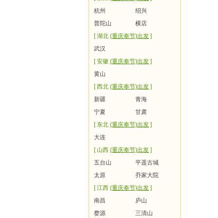
杭州
绍兴
普陀山
横店
[ 湖北
(重庆奉节)出发
]
武汉
[ 安徽
(重庆奉节)出发
]
黄山
[ 西北
(重庆奉节)出发
]
新疆
青海
宁夏
甘肃
[ 东北
(重庆奉节)出发
]
大连
[ 山西
(重庆奉节)出发
]
五台山
平遥古城
太原
乔家大院
[ 江西
(重庆奉节)出发
]
南昌
庐山
婺源
三清山