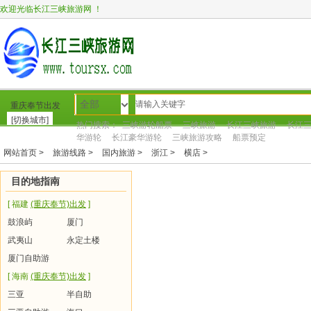
欢迎光临长江三峡旅游网 ！
全部
重庆奉节出发
[切换城市]
热门搜索：
三峡游轮船票
三峡旅游
长江三峡旅游
长江
华游轮
长江豪华游轮
三峡旅游攻略
船票预定
网站首页 >
旅游线路 >
国内旅游 >
浙江 >
横店 >
网站首页
转到新网站
三峡游轮
三峡旅游
周
目的地指南
[ 福建
(重庆奉节)出发
]
鼓浪屿
厦门
武夷山
永定土楼
厦门自助游
[ 海南
(重庆奉节)出发
]
三亚
半自助