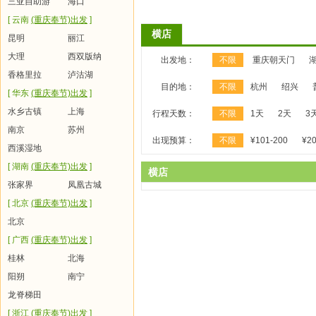
三亚自助游
海口
[ 云南
(重庆奉节)出发
]
横店
昆明
丽江
大理
西双版纳
出发地：
不限
重庆朝天门
香格里拉
泸沽湖
目的地：
不限
杭州
绍兴
[ 华东
(重庆奉节)出发
]
水乡古镇
上海
行程天数：
不限
1天
2天
3
南京
苏州
出现预算：
不限
¥101-200
¥20
西溪湿地
[ 湖南
(重庆奉节)出发
]
横店
张家界
凤凰古城
[ 北京
(重庆奉节)出发
]
北京
[ 广西
(重庆奉节)出发
]
桂林
北海
阳朔
南宁
龙脊梯田
[ 浙江
(重庆奉节)出发
]