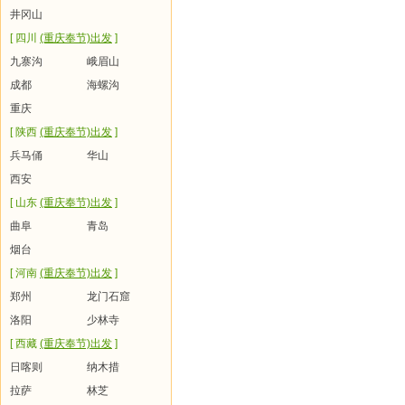
井冈山
[ 四川
(重庆奉节)出发
]
九寨沟
峨眉山
成都
海螺沟
重庆
[ 陕西
(重庆奉节)出发
]
兵马俑
华山
西安
[ 山东
(重庆奉节)出发
]
曲阜
青岛
烟台
[ 河南
(重庆奉节)出发
]
郑州
龙门石窟
洛阳
少林寺
[ 西藏
(重庆奉节)出发
]
日喀则
纳木措
拉萨
林芝