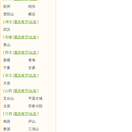
杭州
绍兴
普陀山
横店
[ 湖北
(重庆奉节)出发
]
武汉
[ 安徽
(重庆奉节)出发
]
黄山
[ 西北
(重庆奉节)出发
]
新疆
青海
宁夏
甘肃
[ 东北
(重庆奉节)出发
]
大连
[ 山西
(重庆奉节)出发
]
五台山
平遥古城
太原
乔家大院
[ 江西
(重庆奉节)出发
]
南昌
庐山
婺源
三清山